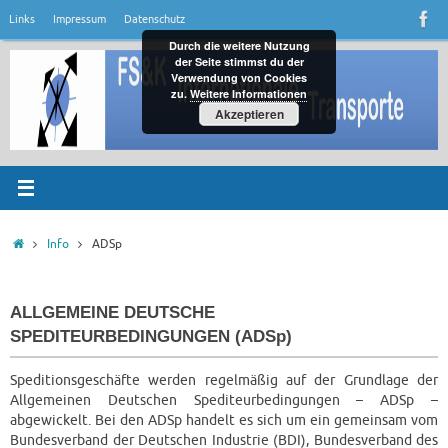
Zum
Links
Impressum
Datenschutz
Inhalt
Durch die weitere Nutzung
springen
der Seite stimmst du der
Verwendung von Cookies
zu.
Weitere Informationen
Akzeptieren
Startseite
Info
ADSp
ALLGEMEINE DEUTSCHE
SPEDITEURBEDINGUNGEN (ADSp)
Speditionsgeschäfte werden regelmäßig auf der Grundlage der
Allgemeinen Deutschen Spediteurbedingungen – ADSp –
abgewickelt. Bei den ADSp handelt es sich um ein gemeinsam vom
Bundesverband der Deutschen Industrie (BDI), Bundesverband des