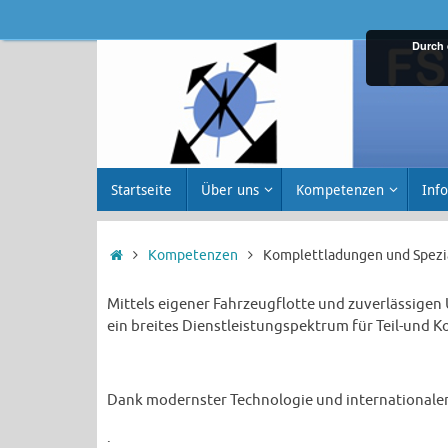
Zum
Inhalt
Durch 
springen
Zum
Startseite
Über uns
Kompetenzen
Info
Inhalt
springen
Startseite
Kompetenzen
Komplettladungen und Spezi
Mittels eigener Fahrzeugflotte und zuverlässige
ein breites Dienstleistungspektrum für Teil-und 
Dank modernster Technologie und internationaler 
.