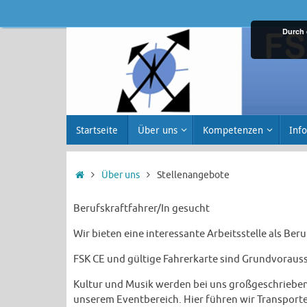
Zum
Inhalt
Durch 
springen
Zum
Startseite
Über uns
Kompetenzen
Info
Inhalt
springen
Startseite
Über uns
Stellenangebote
Berufskraftfahrer/In gesucht
Wir bieten eine interessante Arbeitsstelle als Be
FSK CE und gültige Fahrerkarte sind Grundvorau
Kultur und Musik werden bei uns großgeschrieben
unserem Eventbereich. Hier führen wir Transporte